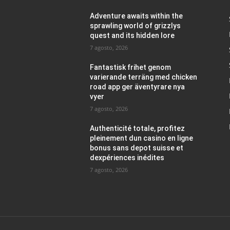
Adventure awaits within the
sprawling world of grizzlys
quest and its hidden lore
7 agosto, 2026
Fantastisk frihet genom
varierande terräng med chicken
road app ger äventyrare nya
vyer
7 agosto, 2026
Authenticité totale, profitez
pleinement dun casino en ligne
bonus sans depot suisse et
dexpériences inédites
7 agosto, 2026