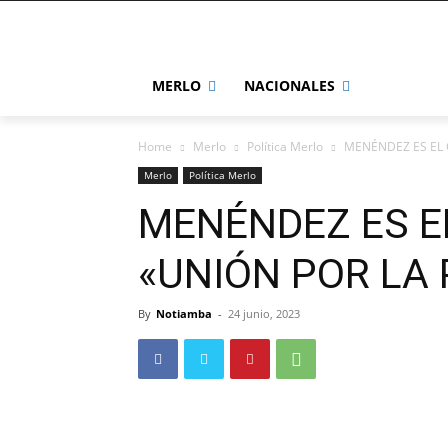
MERLO
NACIONALES
Home
Merlo
Política Merlo
MENÉNDEZ ES EL 
Merlo
Política Merlo
MENÉNDEZ ES E
«UNIÓN POR LA 
By
Notiamba
-
24 junio, 2023