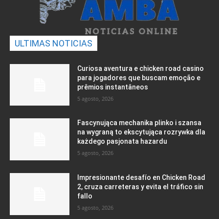
ULTIMAS NOTICIAS
Curiosa aventura e chicken road casino
para jogadores que buscam emoção e
prêmios instantâneos
5 agosto, 2026
Fascynująca mechanika plinko i szansa
na wygraną to ekscytująca rozrywka dla
każdego pasjonata hazardu
5 agosto, 2026
Impresionante desafío en Chicken Road
2, cruza carreteras y evita el tráfico sin
fallo
5 agosto, 2026