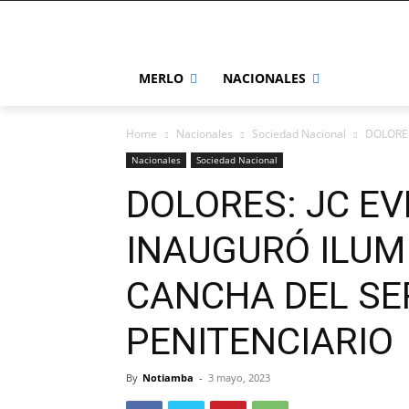
MERLO
NACIONALES
Home
Nacionales
Sociedad Nacional
DOLORES
Nacionales
Sociedad Nacional
DOLORES: JC E
INAUGURÓ ILUM
CANCHA DEL SE
PENITENCIARIO
By
Notiamba
-
3 mayo, 2023