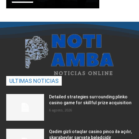
ULTIMAS NOTICIAS
Detailed strategies surrounding plinko
casino game for skillful prize acquisition
6 agosto, 2026
Qədim gizli otaqlar casino pinco ilə açılır,
skarabeylər sərvətə bələdçidir