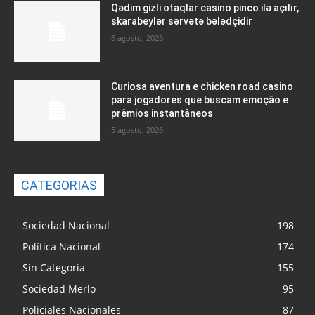
Qədim gizli otaqlar casino pinco ilə açılır,
skarabeylər sərvətə bələdçidir
6 agosto, 2026
Curiosa aventura e chicken road casino
para jogadores que buscam emoção e
prêmios instantâneos
5 agosto, 2026
CATEGORIAS
Sociedad Nacional
198
Política Nacional
174
Sin Categoria
155
Sociedad Merlo
95
Policiales Nacionales
87