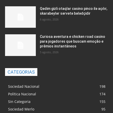
Qədim gizli otaqlar casino pinco ilə açılır,
skarabeylər sərvətə bələdçidir
6 agosto, 2026
Curiosa aventura e chicken road casino
para jogadores que buscam emoção e
prêmios instantâneos
5 agosto, 2026
CATEGORIAS
Sociedad Nacional
198
Política Nacional
174
Sin Categoria
155
Sociedad Merlo
95