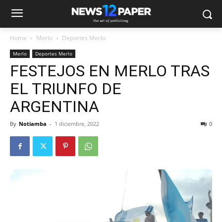
Home
Merlo
Deportes Merlo
Merlo
Deportes Merlo
FESTEJOS EN MERLO TRAS
EL TRIUNFO DE
ARGENTINA
By
Notiamba
-
1 diciembre, 2022
0