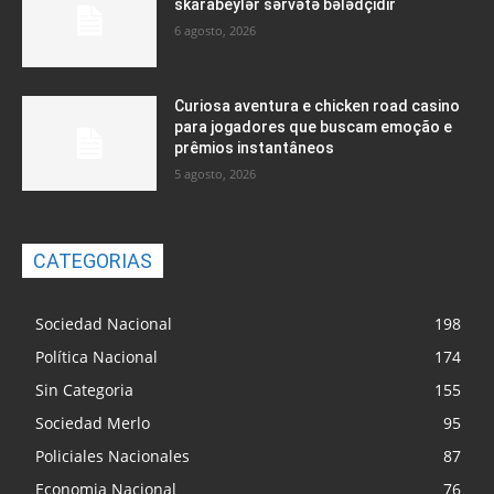
skarabeylər sərvətə bələdçidir
6 agosto, 2026
Curiosa aventura e chicken road casino
para jogadores que buscam emoção e
prêmios instantâneos
5 agosto, 2026
CATEGORIAS
Sociedad Nacional
198
Política Nacional
174
Sin Categoria
155
Sociedad Merlo
95
Policiales Nacionales
87
Economia Nacional
76