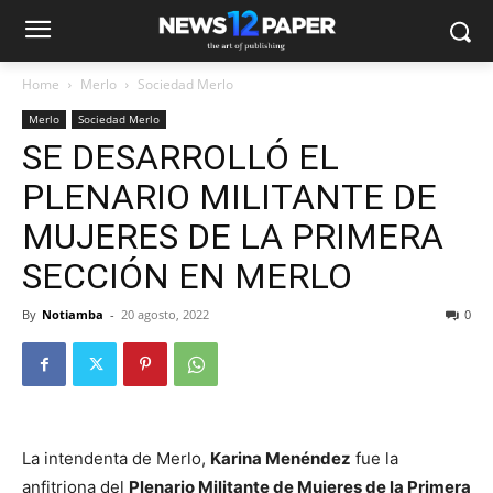
Home
Merlo
Sociedad Merlo
Merlo
Sociedad Merlo
SE DESARROLLÓ EL
PLENARIO MILITANTE DE
MUJERES DE LA PRIMERA
SECCIÓN EN MERLO
By
Notiamba
-
20 agosto, 2022
0
La intendenta de Merlo,
Karina Menéndez
fue la
anfitriona del
Plenario Militante de Mujeres de la Primera