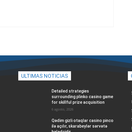
ULTIMAS NOTICIAS
Detailed strategies
surrounding plinko casino game
for skillful prize acquisition
6 agosto, 2026
Qədim gizli otaqlar casino pinco
ilə açılır, skarabeylər sərvətə
bələdçidir