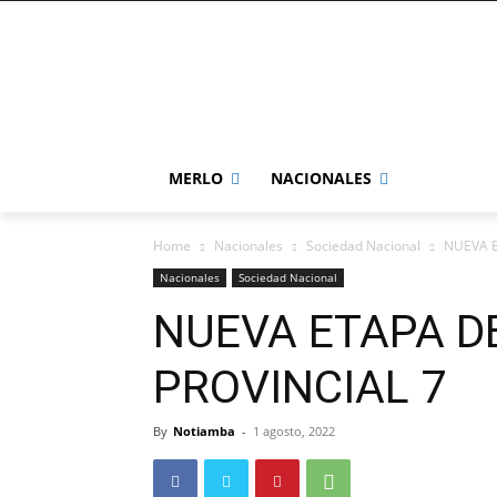
MERLO
NACIONALES
Home
Nacionales
Sociedad Nacional
NUEVA E
Nacionales
Sociedad Nacional
NUEVA ETAPA D
PROVINCIAL 7
By
Notiamba
-
1 agosto, 2022