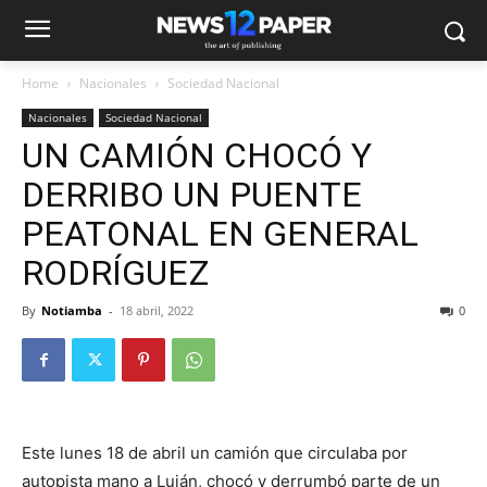
Home
Nacionales
Sociedad Nacional
Nacionales
Sociedad Nacional
UN CAMIÓN CHOCÓ Y
DERRIBO UN PUENTE
PEATONAL EN GENERAL
RODRÍGUEZ
By
Notiamba
-
18 abril, 2022
0
Este lunes 18 de abril un camión que circulaba por
autopista mano a Luján, chocó y derrumbó parte de un