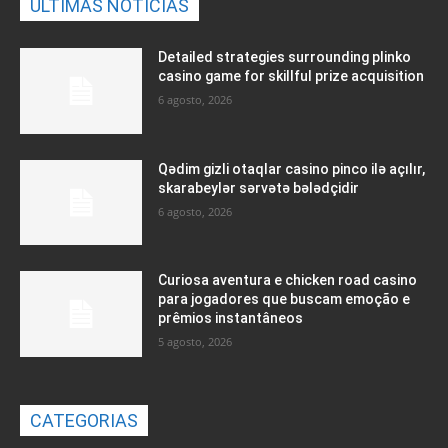
ULTIMAS NOTICIAS
Detailed strategies surrounding plinko
casino game for skillful prize acquisition
6 agosto, 2026
Qədim gizli otaqlar casino pinco ilə açılır,
skarabeylər sərvətə bələdçidir
6 agosto, 2026
Curiosa aventura e chicken road casino
para jogadores que buscam emoção e
prêmios instantâneos
5 agosto, 2026
CATEGORIAS