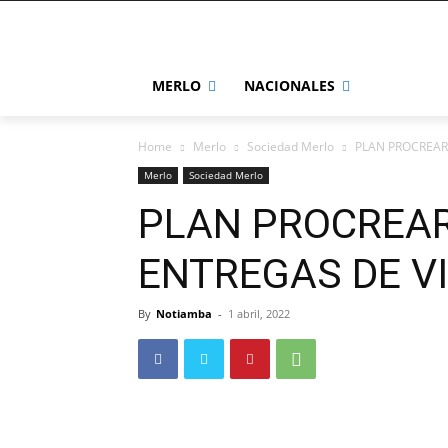
MERLO
NACIONALES
Home
Merlo
Sociedad Merlo
PLAN PROCREAR 
Merlo
Sociedad Merlo
PLAN PROCREAR
ENTREGAS DE V
By
Notiamba
-
1 abril, 2022