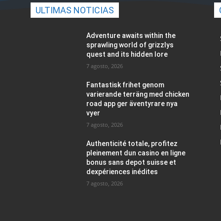
ULTIMAS NOTICIAS
Adventure awaits within the
sprawling world of grizzlys
quest and its hidden lore
7 agosto, 2026
Fantastisk frihet genom
varierande terräng med chicken
road app ger äventyrare nya
vyer
7 agosto, 2026
Authenticité totale, profitez
pleinement dun casino en ligne
bonus sans depot suisse et
dexpériences inédites
7 agosto, 2026