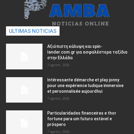
ULTIMAS NOTICIAS
Αξιόπιστη κάλυψη και spin-
lander.com.gr για ασφαλέστερα ταξίδια
στην Ελλάδα
7 agosto, 2026
Intéressante démarche et play jonny
pour une expérience ludique immersive
et personnalisée aujourdhui
7 agosto, 2026
Particularidades financeiras e thor
fortune para um futuro estável e
próspero
7 agosto, 2026