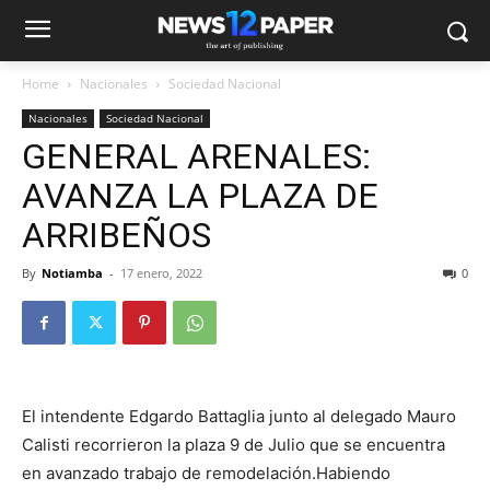
Home
Nacionales
Sociedad Nacional
Nacionales
Sociedad Nacional
GENERAL ARENALES:
AVANZA LA PLAZA DE
ARRIBEÑOS
By
Notiamba
-
17 enero, 2022
0
El intendente Edgardo Battaglia junto al delegado Mauro
Calisti recorrieron la plaza 9 de Julio que se encuentra
en avanzado trabajo de remodelación.Habiendo