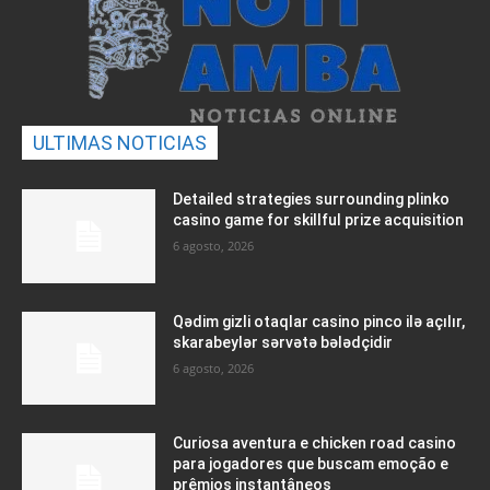
ULTIMAS NOTICIAS
Detailed strategies surrounding plinko
casino game for skillful prize acquisition
6 agosto, 2026
Qədim gizli otaqlar casino pinco ilə açılır,
skarabeylər sərvətə bələdçidir
6 agosto, 2026
Curiosa aventura e chicken road casino
para jogadores que buscam emoção e
prêmios instantâneos