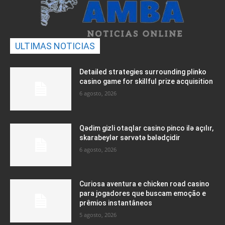
ULTIMAS NOTICIAS
Detailed strategies surrounding plinko
casino game for skillful prize acquisition
6 agosto, 2026
Qədim gizli otaqlar casino pinco ilə açılır,
skarabeylər sərvətə bələdçidir
6 agosto, 2026
Curiosa aventura e chicken road casino
para jogadores que buscam emoção e
prêmios instantâneos
5 agosto, 2026