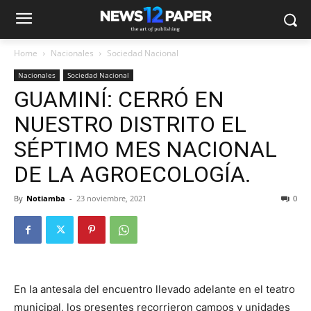
Home
Nacionales
Sociedad Nacional
Nacionales
Sociedad Nacional
GUAMINÍ: CERRÓ EN
NUESTRO DISTRITO EL
SÉPTIMO MES NACIONAL
DE LA AGROECOLOGÍA.
By
Notiamba
-
23 noviembre, 2021
0
En la antesala del encuentro llevado adelante en el teatro
municipal, los presentes recorrieron campos y unidades