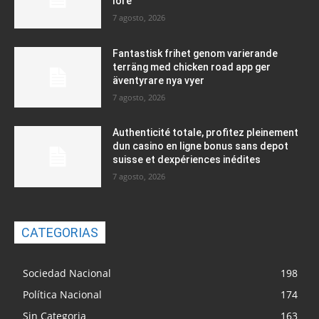
lore
7 agosto, 2026
Fantastisk frihet genom varierande
terräng med chicken road app ger
äventyrare nya vyer
7 agosto, 2026
Authenticité totale, profitez pleinement
dun casino en ligne bonus sans depot
suisse et dexpériences inédites
7 agosto, 2026
CATEGORIAS
Sociedad Nacional
198
Política Nacional
174
Sin Categoria
163