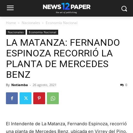
Home
Nacionales
Economia Nacional
Nacionales
Economia Nacional
LA MATANZA: FERNANDO
ESPINOZA RECORRIÓ LA
PLANTA DE MERCEDES
BENZ
By
Notiamba
-
26 agosto, 2021
0
El Intendente de La Matanza, Fernando Espinoza, recorrió
una planta de Mercedes Benz, ubicada en Virrey del Pino.