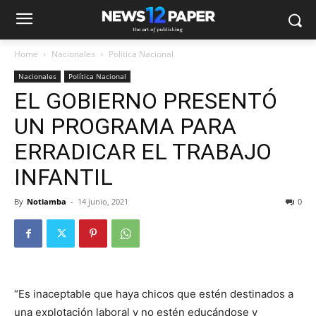
Home
Nacionales
Política Nacional
Nacionales
Política Nacional
EL GOBIERNO PRESENTÓ
UN PROGRAMA PARA
ERRADICAR EL TRABAJO
INFANTIL
By
Notiamba
-
14 junio, 2021
0
“Es inaceptable que haya chicos que estén destinados a
una explotación laboral y no estén educándose y