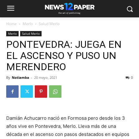
Home
Merlo
Salud Merlo
Merlo
Salud Merlo
PONTEVEDRA: JUEGA EN
EL ASCENSO Y PUSO UN
MERENDERO
By
Notiamba
-
20 mayo, 2021
0
Damián Achucarro nació en Formosa pero desde los 3
años vive en Pontevedra, Merlo. Lleva más de una
década en el ascenso con pasos destacados en equipos