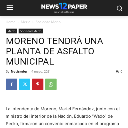
Home
Merlo
Sociedad Merlo
Merlo
Sociedad Merlo
MORENO TENDRÁ UNA
PLANTA DE ASFALTO
MUNICIPAL
By
Notiamba
-
4 mayo, 2021
0
La intendenta de Moreno, Mariel Fernández, junto con el
ministro del interior de la Nación, Eduardo “Wado” de
Pedro, firmaron un convenio enmarcado en el programa