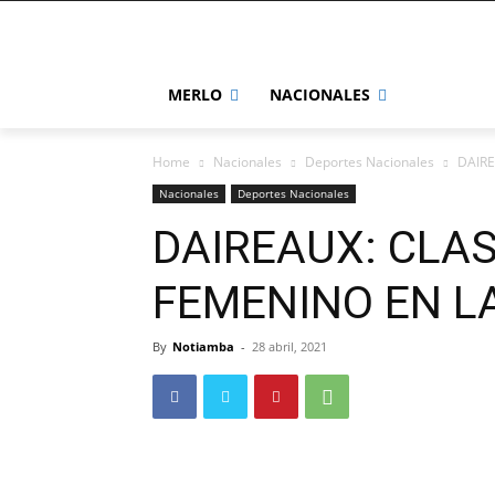
MERLO
NACIONALES
Home
Nacionales
Deportes Nacionales
DAIRE
Nacionales
Deportes Nacionales
DAIREAUX: CLA
FEMENINO EN L
By
Notiamba
-
28 abril, 2021