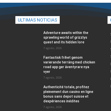
ULTIMAS NOTICIAS
Adventure awaits within the
sprawling world of grizzlys
quest and its hidden lore
7 agosto, 2026
Fantastisk frihet genom
varierande terräng med chicken
road app ger äventyrare nya
vyer
7 agosto, 2026
Authenticité totale, profitez
pleinement dun casino en ligne
bonus sans depot suisse et
dexpériences inédites
7 agosto, 2026