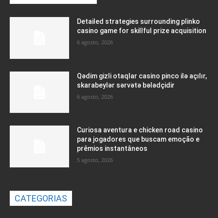
Detailed strategies surrounding plinko
casino game for skillful prize acquisition
6 agosto, 2026
Qədim gizli otaqlar casino pinco ilə açılır,
skarabeylər sərvətə bələdçidir
6 agosto, 2026
Curiosa aventura e chicken road casino
para jogadores que buscam emoção e
prêmios instantâneos
5 agosto, 2026
CATEGORIAS