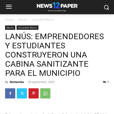
Home
Merlo
Sociedad Merlo
Merlo
Sociedad Merlo
LANÚS: EMPRENDEDORES
Y ESTUDIANTES
CONSTRUYERON UNA
CABINA SANITIZANTE
PARA EL MUNICIPIO
By
Notiamba
-
28 septiembre, 2020
0