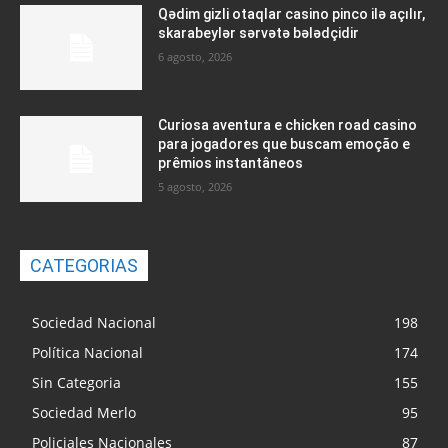
Qədim gizli otaqlar casino pinco ilə açılır,
skarabeylər sərvətə bələdçidir
6 agosto, 2026
Curiosa aventura e chicken road casino
para jogadores que buscam emoção e
prêmios instantâneos
5 agosto, 2026
CATEGORIAS
Sociedad Nacional
198
Política Nacional
174
Sin Categoria
155
Sociedad Merlo
95
Policiales Nacionales
87