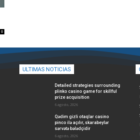
0
ULTIMAS NOTICIAS
Detailed strategies surrounding
plinko casino game for skillful
prize acquisition
6 agosto, 2026
Qədim gizli otaqlar casino
pinco ilə açılır, skarabeylər
sərvətə bələdçidir
6 agosto, 2026