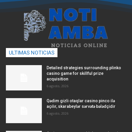
ULTIMAS NOTICIAS
Detailed strategies surrounding plinko
casino game for skillful prize
acquisition
6 agosto, 2026
Qədim gizli otaqlar casino pinco ilə
açılır, skarabeylər sərvətə bələdçidir
6 agosto, 2026