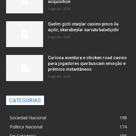
acquisition
6 agosto, 2026
Qədim gizli otaqlar casino pinco ilə
açılır, skarabeylər sərvətə bələdçidir
6 agosto, 2026
Curiosa aventura e chicken road casino
para jogadores que buscam emoção e
prêmios instantâneos
5 agosto, 2026
CATEGORIAS
Sociedad Nacional
198
Política Nacional
174
Sin Categoria
155