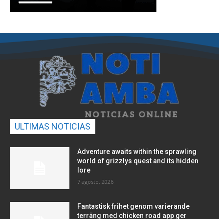
ULTIMAS NOTICIAS
Adventure awaits within the sprawling
world of grizzlys quest and its hidden
lore
7 agosto, 2026
Fantastisk frihet genom varierande
terräng med chicken road app ger