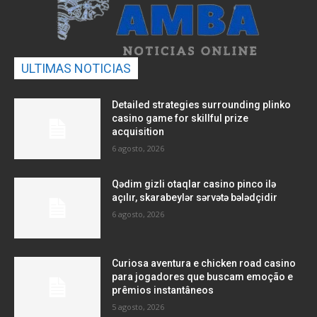
ULTIMAS NOTICIAS
Detailed strategies surrounding plinko
casino game for skillful prize
acquisition
6 agosto, 2026
Qədim gizli otaqlar casino pinco ilə
açılır, skarabeylər sərvətə bələdçidir
6 agosto, 2026
Curiosa aventura e chicken road casino
para jogadores que buscam emoção e
prêmios instantâneos
5 agosto, 2026