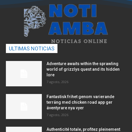
ULTIMAS NOTICIAS
Adventure awaits within the sprawling
world of grizzlys quest and its hidden
lore
7 agosto, 2026
Fantastisk frihet genom varierande
terräng med chicken road app ger
äventyrare nya vyer
7 agosto, 2026
Authenticité totale, profitez pleinement