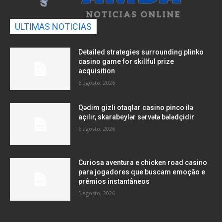
ULTIMAS NOTICIAS
Detailed strategies surrounding plinko
casino game for skillful prize
acquisition
6 agosto, 2026
Qədim gizli otaqlar casino pinco ilə
açılır, skarabeylər sərvətə bələdçidir
6 agosto, 2026
Curiosa aventura e chicken road casino
para jogadores que buscam emoção e
prêmios instantâneos
5 agosto, 2026