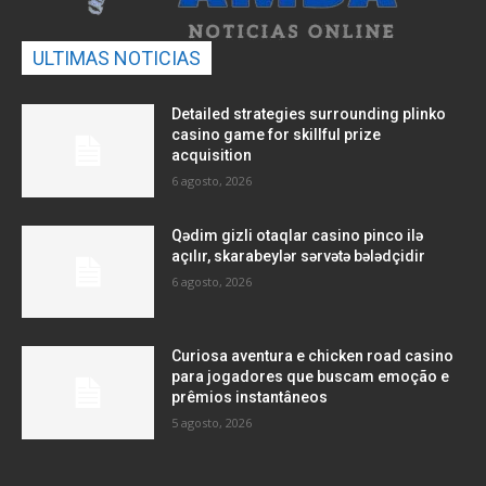
ULTIMAS NOTICIAS
Detailed strategies surrounding plinko
casino game for skillful prize
acquisition
6 agosto, 2026
Qədim gizli otaqlar casino pinco ilə
açılır, skarabeylər sərvətə bələdçidir
6 agosto, 2026
Curiosa aventura e chicken road casino
para jogadores que buscam emoção e
prêmios instantâneos
5 agosto, 2026