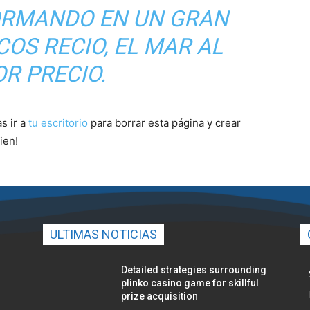
ORMANDO EN UN GRAN
COS RECIO, EL MAR AL
R PRECIO.
s ir a
tu escritorio
para borrar esta página y crear
ien!
ULTIMAS NOTICIAS
Detailed strategies surrounding
plinko casino game for skillful
prize acquisition